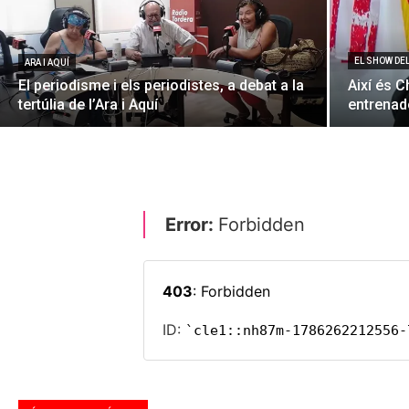
EL SHOW DE
ARA I AQUÍ
El periodisme i els periodistes, a debat a la
Així és C
tertúlia de l’Ara i Aquí
entrenado