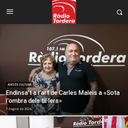
AIXÒ ÉS CULTURA
Endinsa’t a l’art de Carles Maleis a «Sota
l’ombra dels til·lers»
7 d'agost de 2026