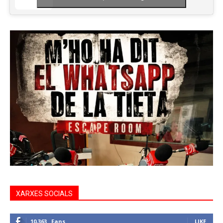
XARXES SOCIALS
10,363
Fans
LIKE