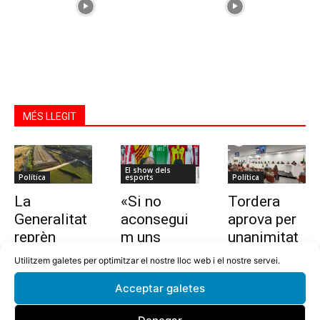
MÉS LLEGIT
El show dels
Política
esports
Política
La
«Si no
Tordera
Generalitat
aconsegui
aprova per
reprèn
m uns
unanimitat
l’estudi per
10.000
la nova
Utilitzem galetes per optimitzar el nostre lloc web i el nostre servei.
allargar la
euros en
ordenança i
Acceptar galetes
C-32 de
dues
l’establime
Tordera
setmanes,
nt del