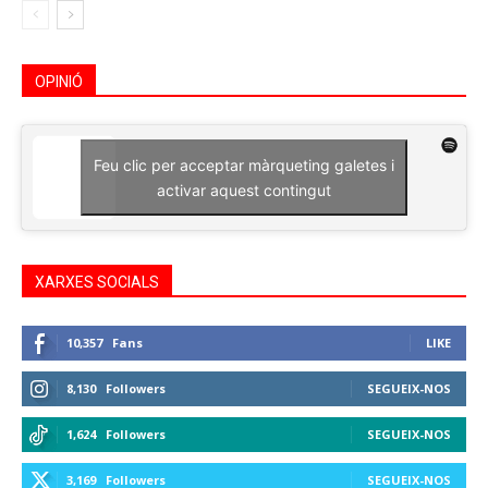
OPINIÓ
Feu clic per acceptar màrqueting galetes i
activar aquest contingut
XARXES SOCIALS
10,357
Fans
LIKE
8,130
Followers
SEGUEIX-NOS
1,624
Followers
SEGUEIX-NOS
3,169
Followers
SEGUEIX-NOS