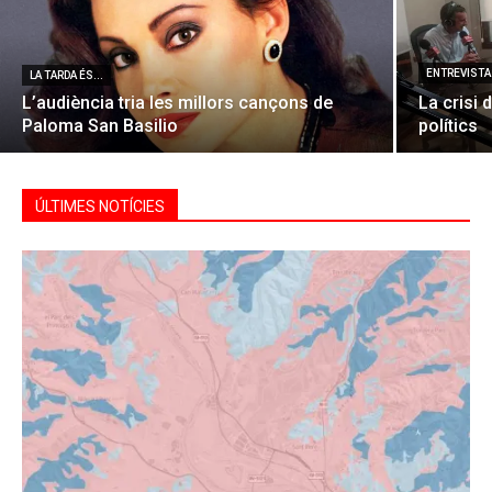
ENTREVISTA 
LA TARDA ÉS...
L’audiència tria les millors cançons de
La crisi 
Paloma San Basilio
polítics
ÚLTIMES NOTÍCIES