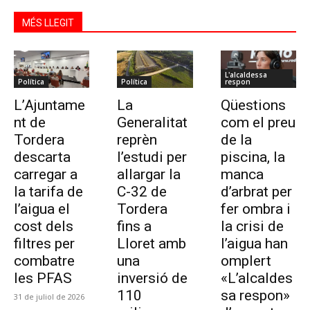
MÉS LLEGIT
L'alcaldessa
Política
Política
respon
L’Ajuntame
La
Qüestions
nt de
Generalitat
com el preu
Tordera
reprèn
de la
descarta
l’estudi per
piscina, la
carregar a
allargar la
manca
la tarifa de
C-32 de
d’arbrat per
l’aigua el
Tordera
fer ombra i
cost dels
fins a
la crisi de
filtres per
Lloret amb
l’aigua han
combatre
una
omplert
les PFAS
inversió de
«L’alcaldes
110
sa respon»
31 de juliol de 2026