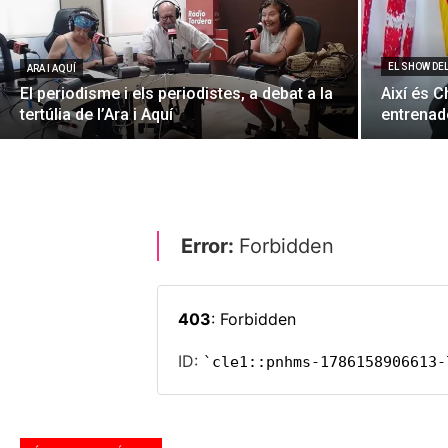
EL SHOW DE
ARA I AQUÍ
El periodisme i els periodistes, a debat a la
Així és C
tertúlia de l’Ara i Aquí
entrenado