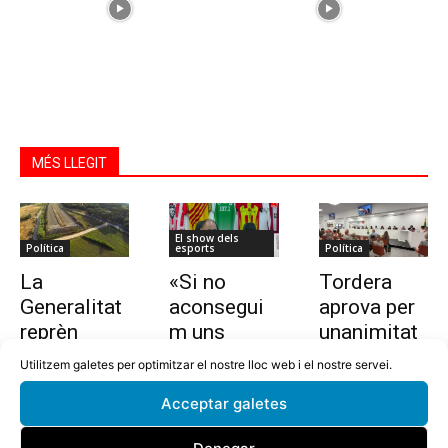
MÉS LLEGIT
El show dels
Política
esports
Política
La
«Si no
Tordera
Generalitat
aconsegui
aprova per
reprèn
m uns
unanimitat
l’estudi per
10.000
la nova
Utilitzem galetes per optimitzar el nostre lloc web i el nostre servei.
allargar la
euros en
ordenança i
Acceptar galetes
C-32 de
dues
l’establime
Tordera
setmanes,
nt del