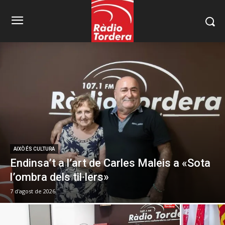
AIXÒ ÉS CULTURA
Endinsa’t a l’art de Carles Maleis a «Sota
l’ombra dels til·lers»
7 d'agost de 2026