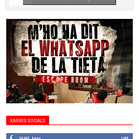
XARXES SOCIALS
10,362
Fans
LIKE