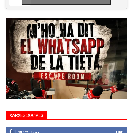
XARXES SOCIALS
10,362
Fans
LIKE