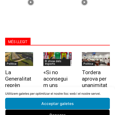
MÉS LLEGIT
El show dels
Política
esports
Política
La
«Si no
Tordera
Generalitat
aconsegui
aprova per
reprèn
m uns
unanimitat
l’estudi per
10.000
la nova
Utilitzem galetes per optimitzar el nostre lloc web i el nostre servei.
allargar la
euros en
ordenança i
Acceptar galetes
C-32 de
dues
l’establime
Tordera
setmanes,
nt del