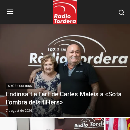
AIXÒ ÉS CULTURA
Endinsa’t a l’art de Carles Maleis a «Sota
l’ombra dels til·lers»
7 d'agost de 2026