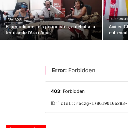
EL SHOW DE
ARA I AQUÍ
El periodisme i els periodistes, a debat a la
Així és C
tertúlia de l’Ara i Aquí
entrenado