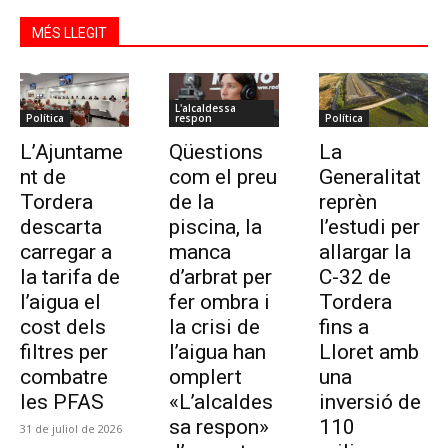
MÉS LLEGIT
L'alcaldessa
Política
respon
Política
L’Ajuntame
Qüestions
La
nt de
com el preu
Generalitat
Tordera
de la
reprèn
descarta
piscina, la
l’estudi per
carregar a
manca
allargar la
la tarifa de
d’arbrat per
C-32 de
l’aigua el
fer ombra i
Tordera
cost dels
la crisi de
fins a
filtres per
l’aigua han
Lloret amb
combatre
omplert
una
les PFAS
«L’alcaldes
inversió de
sa respon»
110
31 de juliol de 2026