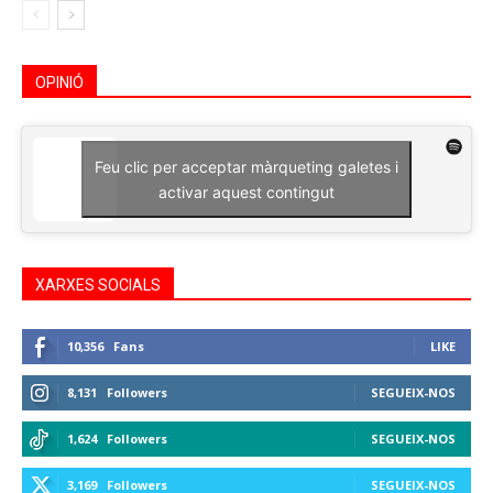
OPINIÓ
Feu clic per acceptar màrqueting galetes i
activar aquest contingut
XARXES SOCIALS
10,356
Fans
LIKE
8,131
Followers
SEGUEIX-NOS
1,624
Followers
SEGUEIX-NOS
3,169
Followers
SEGUEIX-NOS