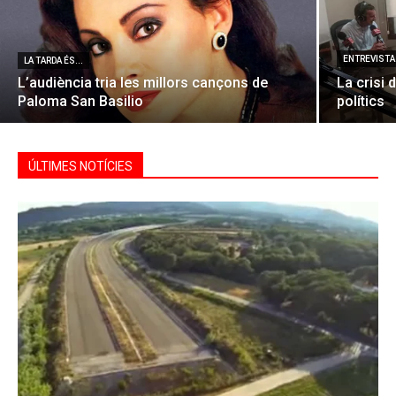
ENTREVISTA 
LA TARDA ÉS...
L’audiència tria les millors cançons de
La crisi 
Paloma San Basilio
polítics
ÚLTIMES NOTÍCIES