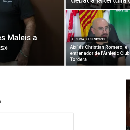
debat a la tertúlia 
les Maleis a
EL SHOW DELS ESPORTS
rs»
Així és Christian Romero, el
entrenador de l’Athletic Club
Tordera