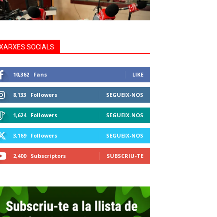
XARXES SOCIALS
10,362
Fans
LIKE
8,133
Followers
SEGUEIX-NOS
1,624
Followers
SEGUEIX-NOS
3,169
Followers
SEGUEIX-NOS
2,400
Subscriptors
SUBSCRIU-TE