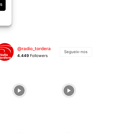
es
@radio_tordera
Segueix-nos
4.449
Followers