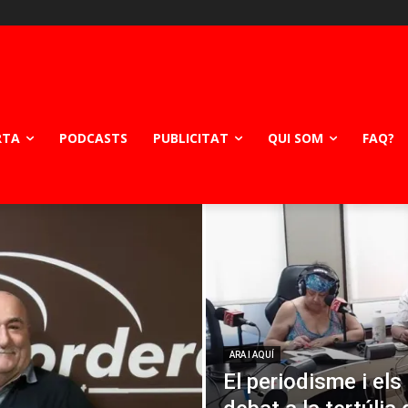
RTA
PODCASTS
PUBLICITAT
QUI SOM
FAQ?
ARA I AQUÍ
El periodisme i els