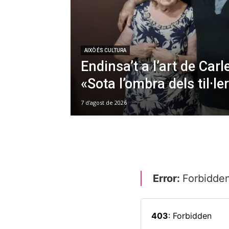
AIXÒ ÉS CULTURA
Endinsa’t a l’art de Car
«Sota l’ombra dels til·le
7 d'agost de 2026