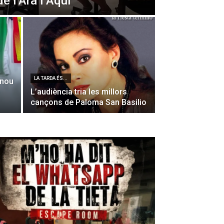
de l’Ara i Aquí
LA TARDA ÉS...
 nou
L’audiència tria les millors
cançons de Paloma San Basilio