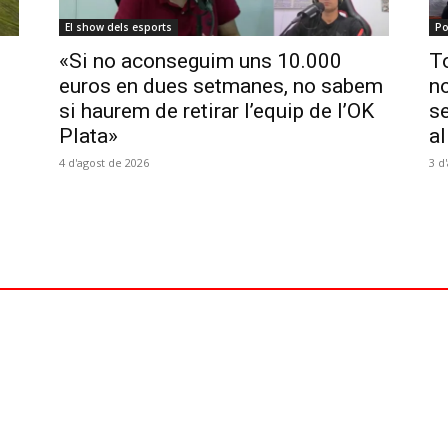
El show dels esports
Po
«Si no aconseguim uns 10.000
To
euros en dues setmanes, no sabem
no
si haurem de retirar l’equip de l’OK
se
Plata»
al
4 d'agost de 2026
3 d