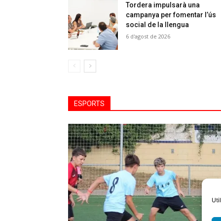
Tordera impulsarà una
campanya per fomentar l’ús
social de la llengua
6 d'agost de 2026
ESPORTS
Uti