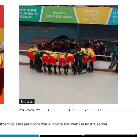
Entitats
El CP Tordera podria retirar l’equip
or
d’OK Plata si en dues setmanes no
litzem galetes per optimitzar el nostre lloc web i el nostre servei.
aconsegueixen 10.000€
5 d'agost de 2026