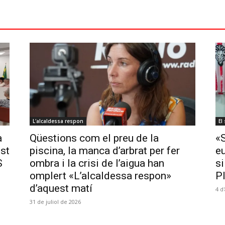
L'alcaldessa respon
El
a
Qüestions com el preu de la
«
ost
piscina, la manca d’arbrat per fer
e
S
ombra i la crisi de l’aigua han
si
omplert «L’alcaldessa respon»
P
d’aquest matí
4 d
31 de juliol de 2026