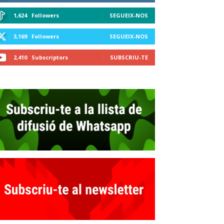
1,624
Followers
SEGUEIX-NOS
3,169
Followers
SEGUEIX-NOS
2,410
Subscriptors
SUBSCRIU-TE