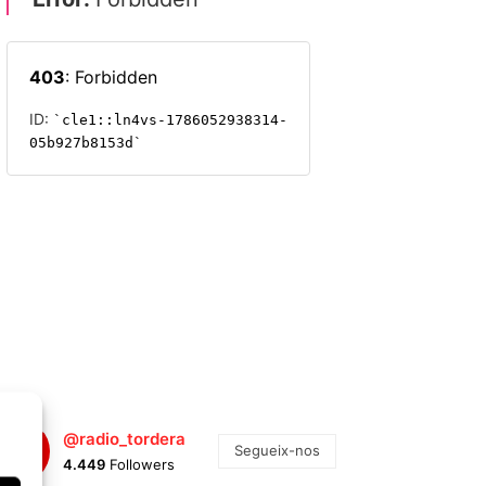
@radio_tordera
Segueix-nos
4.449
Followers