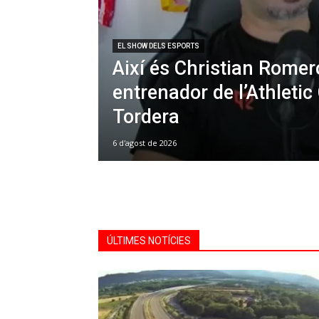
EL SHOW DELS ESPORTS
Així és Christian Romer
entrenador de l’Athletic
Tordera
6 d'agost de 2026
ÚLTIMES NOTÍCIES