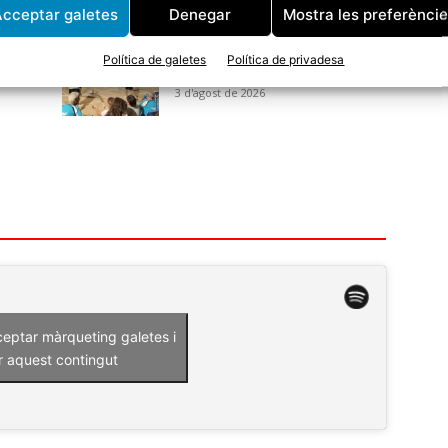
cceptar galetes
Denegar
Mostra les preferènci
CE
Avui arrenca una nova edició
e
del Torneig de Bitlles a la
Política de galetes
Política de privadesa
Fresca
3 d'agost de 2026
ceptar màrqueting galetes i
r aquest contingut