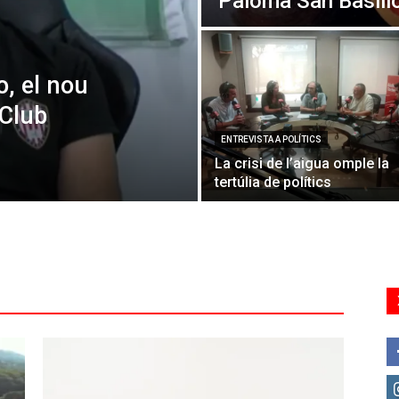
Paloma San Basili
o, el nou
 Club
ENTREVISTA A POLÍTICS
La crisi de l’aigua omple la
tertúlia de polítics