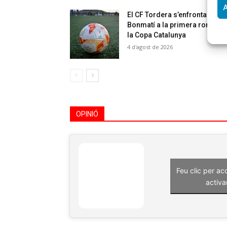
A
El CF Tordera s’enfrontarà al 
Bonmatí a la primera ronda d
la Copa Catalunya
4 d'agost de 2026
OPINIÓ
Feu clic per ac
activa