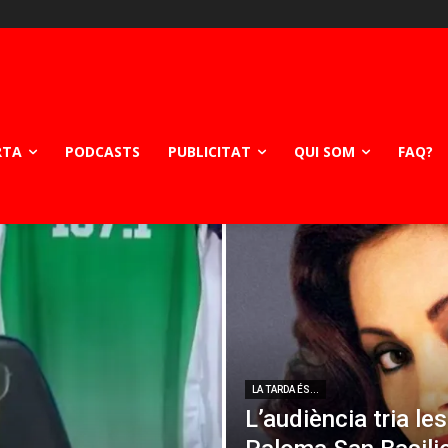
RTA
PODCASTS
PUBLICITAT
QUI SOM
FAQ?
LA TARDA ÉS...
L’audiència tria le