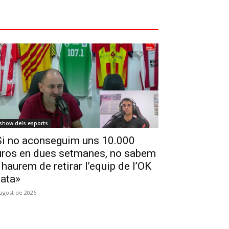
 show dels esports
Si no aconseguim uns 10.000
uros en dues setmanes, no sabem
 haurem de retirar l’equip de l’OK
lata»
'agost de 2026