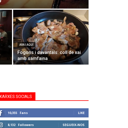
o
ARA I AQUÍ
Fogons i davantals: coll de xai
amb samfaina
XARXES SOCIALS
10,355
Fans
LIKE
8,132
Followers
SEGUEIX-NOS