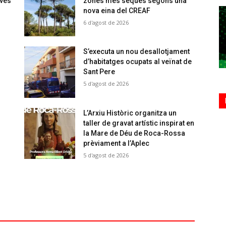
oves
zones més seques segons una
nova eina del CREAF
6 d'agost de 2026
S’executa un nou desallotjament
d’habitatges ocupats al veïnat de
Sant Pere
5 d'agost de 2026
L’Arxiu Històric organitza un
taller de gravat artístic inspirat en
la Mare de Déu de Roca-Rossa
prèviament a l’Aplec
5 d'agost de 2026