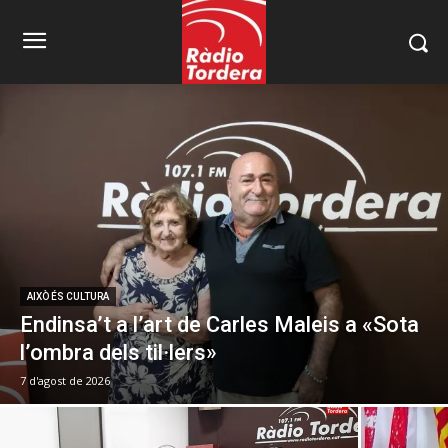
AIXÒ ÉS CULTURA
Endinsa’t a l’art de Carles Maleis a «Sota
l’ombra dels til·lers»
7 d'agost de 2026