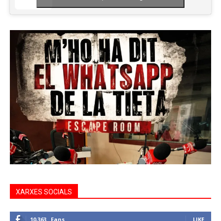
XARXES SOCIALS
10,363
Fans
LIKE