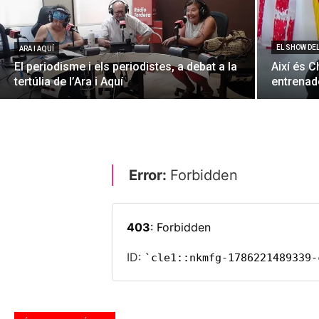
EL SHOW DE
ARA I AQUÍ
El periodisme i els periodistes, a debat a la
Així és C
tertúlia de l’Ara i Aquí
entrenado