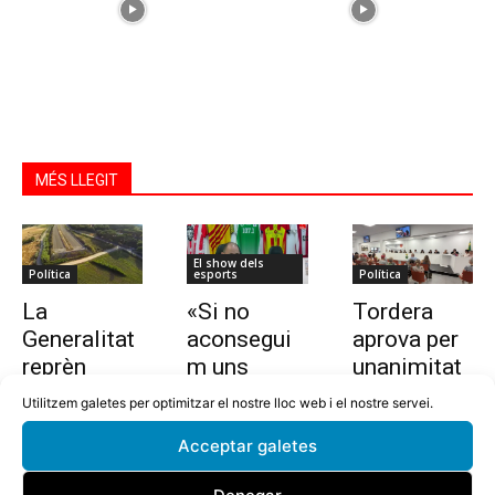
MÉS LLEGIT
El show dels
Política
esports
Política
La
«Si no
Tordera
Generalitat
aconsegui
aprova per
reprèn
m uns
unanimitat
l’estudi per
10.000
la nova
Utilitzem galetes per optimitzar el nostre lloc web i el nostre servei.
allargar la
euros en
ordenança i
Acceptar galetes
C-32 de
dues
l’establime
Tordera
setmanes,
nt del