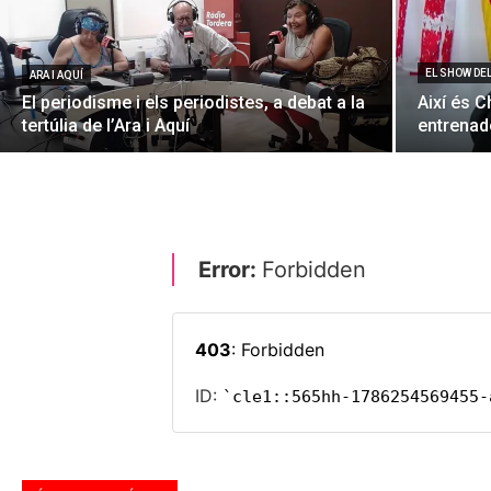
EL SHOW DE
ARA I AQUÍ
El periodisme i els periodistes, a debat a la
Així és C
tertúlia de l’Ara i Aquí
entrenado