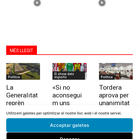
MÉS LLEGIT
El show dels
Política
esports
Política
La
«Si no
Tordera
Generalitat
aconsegui
aprova per
reprèn
m uns
unanimitat
l’estudi per
10.000
la nova
Utilitzem galetes per optimitzar el nostre lloc web i el nostre servei.
allargar la
euros en
ordenança i
Acceptar galetes
C-32 de
dues
l’establime
Tordera
setmanes,
nt del