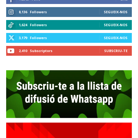
8,136
Followers
SEGUEIX-NOS
1,624
Followers
SEGUEIX-NOS
3,179
Followers
SEGUEIX-NOS
2,410
Subscriptors
SUBSCRIU-TE