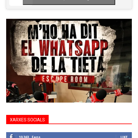
XARXES SOCIALS
10,363
Fans
LIKE