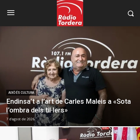
AIXÒ ÉS CULTURA
Endinsa’t a l’art de Carles Maleis a «Sota
l’ombra dels til·lers»
7 d'agost de 2026