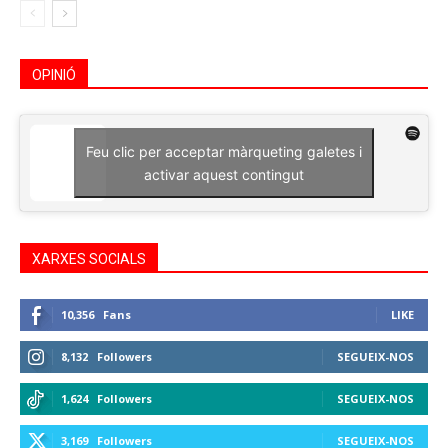
OPINIÓ
Feu clic per acceptar màrqueting galetes i
activar aquest contingut
XARXES SOCIALS
10,356
Fans
LIKE
8,132
Followers
SEGUEIX-NOS
1,624
Followers
SEGUEIX-NOS
3,169
Followers
SEGUEIX-NOS