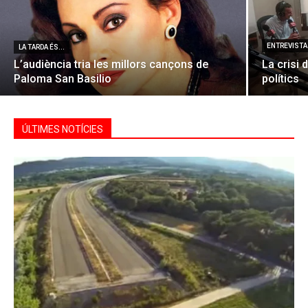
ENTREVISTA 
LA TARDA ÉS...
L’audiència tria les millors cançons de
La crisi 
Paloma San Basilio
polítics
ÚLTIMES NOTÍCIES