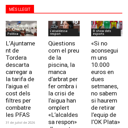
MÉS LLEGIT
L'alcaldessa
El show dels
Política
respon
esports
L’Ajuntame
Qüestions
«Si no
nt de
com el preu
aconsegui
Tordera
de la
m uns
descarta
piscina, la
10.000
carregar a
manca
euros en
la tarifa de
d’arbrat per
dues
l’aigua el
fer ombra i
setmanes,
cost dels
la crisi de
no sabem
filtres per
l’aigua han
si haurem
combatre
omplert
de retirar
les PFAS
«L’alcaldes
l’equip de
sa respon»
l’OK Plata»
31 de juliol de 2026