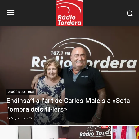
AIXÒ ÉS CULTURA
Endinsa’t a l’art de Carles Maleis a «Sota
l’ombra dels til·lers»
7 d'agost de 2026