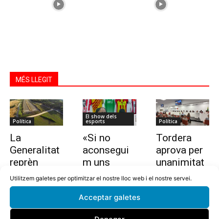
MÉS LLEGIT
El show dels
Política
esports
Política
La
«Si no
Tordera
Generalitat
aconsegui
aprova per
reprèn
m uns
unanimitat
l’estudi per
10.000
la nova
Utilitzem galetes per optimitzar el nostre lloc web i el nostre servei.
allargar la
euros en
ordenança i
Acceptar galetes
C-32 de
dues
l’establime
Tordera
setmanes,
nt del