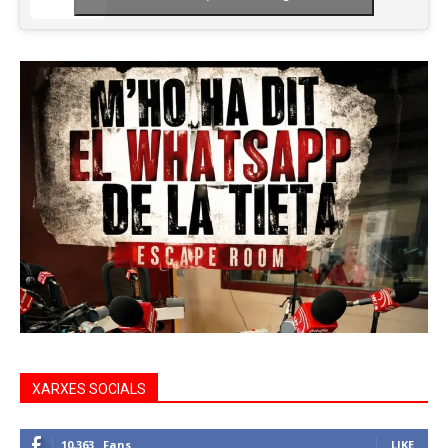
XARXES SOCIALS
10,363
Fans
LIKE