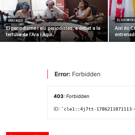
EL SHOW DE
ARA I AQUÍ
El periodisme i els periodistes, a debat a la
Així és C
tertúlia de l’Ara i Aquí
entrenado