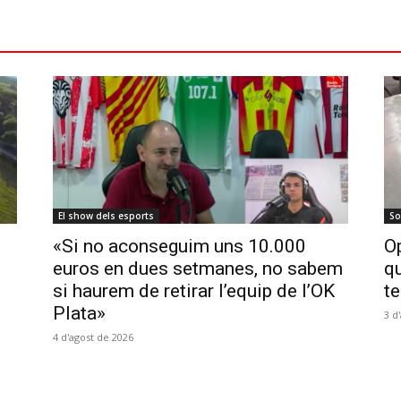
El show dels esports
So
«Si no aconseguim uns 10.000
Op
euros en dues setmanes, no sabem
qu
si haurem de retirar l’equip de l’OK
te
Plata»
3 d
4 d'agost de 2026