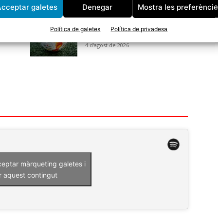
cceptar galetes
Denegar
Mostra les preferènci
El CF Tordera s’enfrontarà al CE
Bonmatí a la primera ronda de
Política de galetes
Política de privadesa
la Copa Catalunya
4 d'agost de 2026
ceptar màrqueting galetes i
r aquest contingut