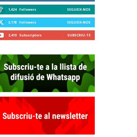
1,624
Followers
SEGUEIX-NOS
3,178
Followers
SEGUEIX-NOS
2,410
Subscriptors
SUBSCRIU-TE