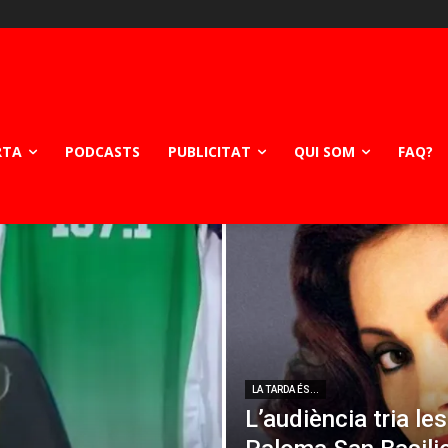
RTA
PODCASTS
PUBLICITAT
QUI SOM
FAQ?
LA TARDA ÉS...
L’audiència tria le