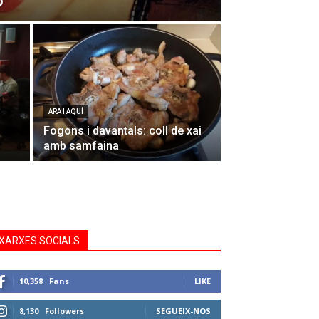
o
ARA I AQUÍ
Fogons i davantals: coll de xai
amb samfaina
XARXES SOCIALS
10,358
Fans
LIKE
8,130
Followers
SEGUEIX-NOS