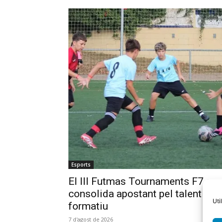
Esports
El III Futmas Tournaments F7 es
consolida apostant pel talent
Uti
formatiu
7 d'agost de 2026