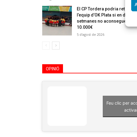
A
El CP Tordera podria retirar
l’equip d’OK Plata si en dues
setmanes no aconsegueixen
10.000€
5 d'agost de 2026
OPINIÓ
Feu clic per ac
activa