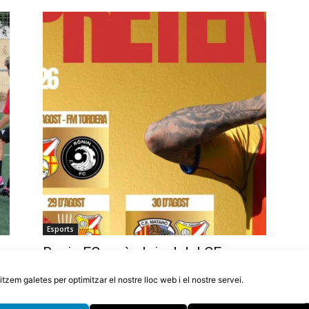
Esports
Ronin FC serà el rival del CF
Tordera en el partit de Festa Major
litzem galetes per optimitzar el nostre lloc web i el nostre servei.
6 d'agost de 2026