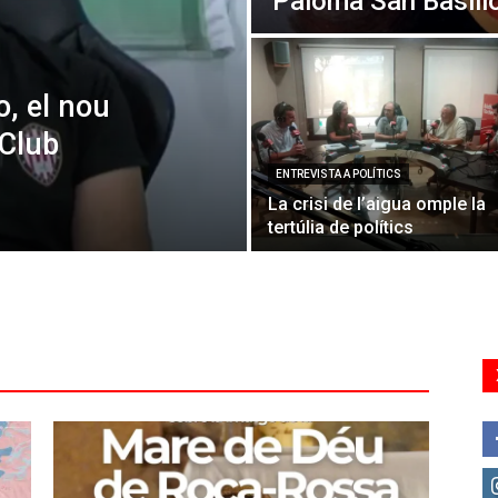
Paloma San Basili
o, el nou
 Club
ENTREVISTA A POLÍTICS
La crisi de l’aigua omple la
tertúlia de polítics