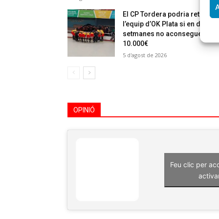
A
El CP Tordera podria retirar
l’equip d’OK Plata si en dues
setmanes no aconsegueixen
10.000€
5 d'agost de 2026
OPINIÓ
Feu clic per ac
activa