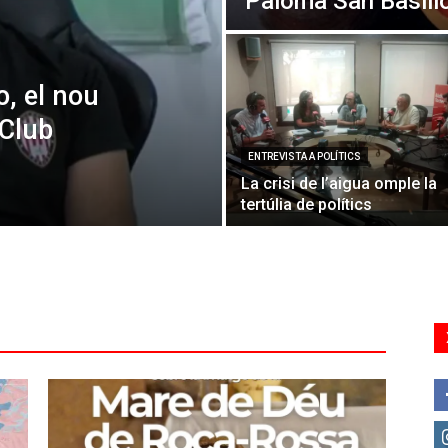
Paloma San Basili
o, el nou
 Club
ENTREVISTA A POLÍTICS
La crisi de l’aigua omple la
tertúlia de polítics