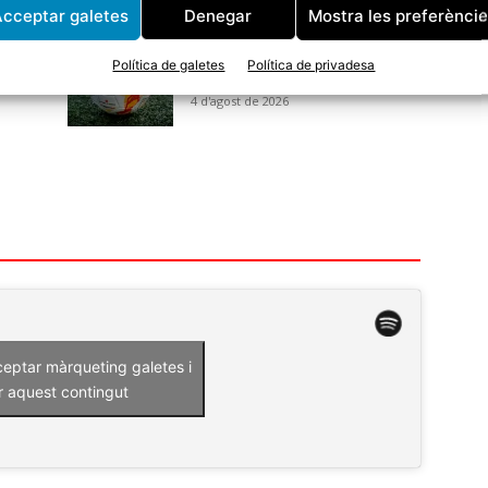
cceptar galetes
Denegar
Mostra les preferènci
El CF Tordera s’enfrontarà al CE
Bonmatí a la primera ronda de
Política de galetes
Política de privadesa
la Copa Catalunya
4 d'agost de 2026
ceptar màrqueting galetes i
r aquest contingut