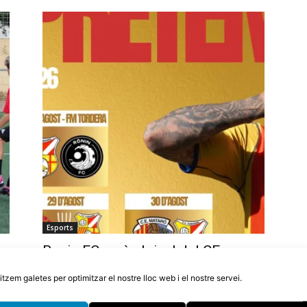
Esports
Ronin FC serà el rival del CF
Tordera en el partit de Festa Major
litzem galetes per optimitzar el nostre lloc web i el nostre servei.
6 d'agost de 2026