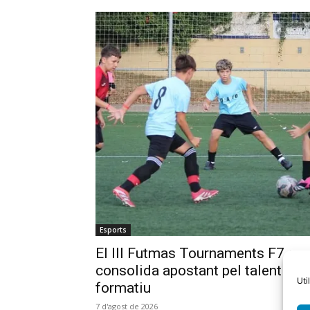
Esports
El III Futmas Tournaments F7 es
consolida apostant pel talent
Uti
formatiu
7 d'agost de 2026