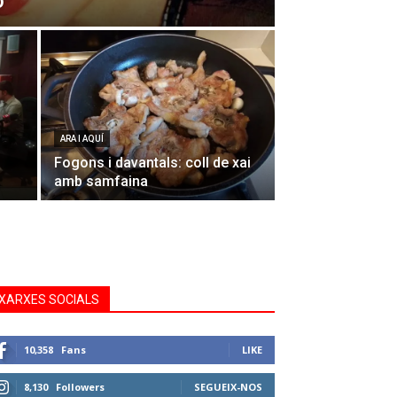
o
ARA I AQUÍ
Fogons i davantals: coll de xai
amb samfaina
XARXES SOCIALS
10,358
Fans
LIKE
8,130
Followers
SEGUEIX-NOS