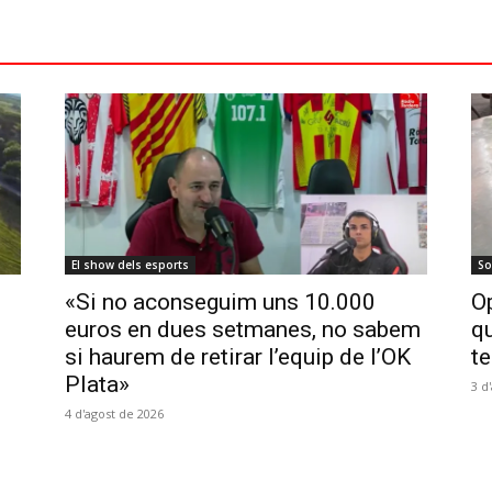
El show dels esports
So
«Si no aconseguim uns 10.000
Op
euros en dues setmanes, no sabem
qu
si haurem de retirar l’equip de l’OK
te
Plata»
3 d
4 d'agost de 2026