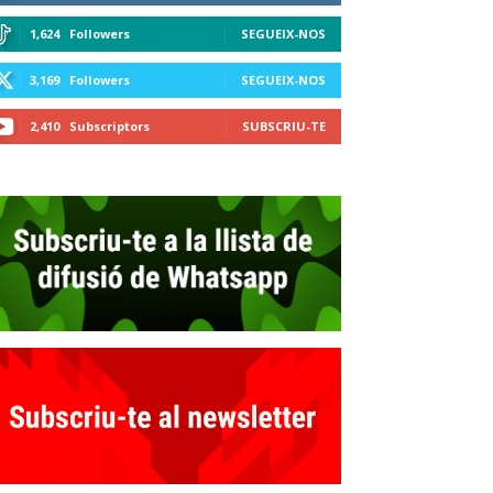
1,624
Followers
SEGUEIX-NOS
3,169
Followers
SEGUEIX-NOS
2,410
Subscriptors
SUBSCRIU-TE