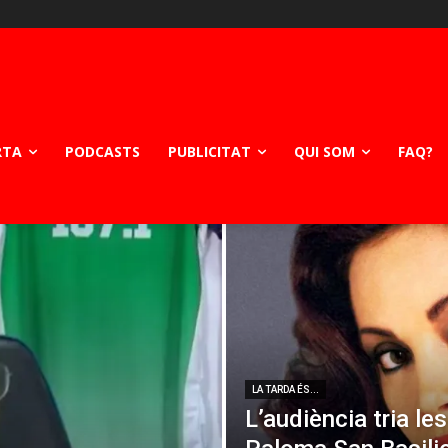
RTA
PODCASTS
PUBLICITAT
QUI SOM
FAQ?
LA TARDA ÉS...
L’audiència tria le