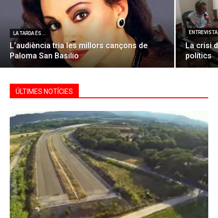
ENTREVISTA 
LA TARDA ÉS...
L’audiència tria les millors cançons de
La crisi 
Paloma San Basilio
polítics
ÚLTIMES NOTÍCIES