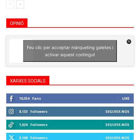
OPINIÓ
Feu clic per acceptar màrqueting galetes i
activar aquest contingut
XARXES SOCIALS
10,354
Fans
LIKE
8,133
Followers
SEGUEIX-NOS
1,624
Followers
SEGUEIX-NOS
3,169
Followers
SEGUEIX-NOS