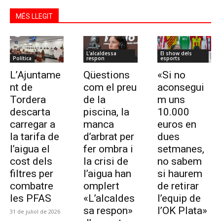
MÉS LLEGIT
L'alcaldessa
El show dels
Política
respon
esports
L’Ajuntame
Qüestions
«Si no
nt de
com el preu
aconsegui
Tordera
de la
m uns
descarta
piscina, la
10.000
carregar a
manca
euros en
la tarifa de
d’arbrat per
dues
l’aigua el
fer ombra i
setmanes,
cost dels
la crisi de
no sabem
filtres per
l’aigua han
si haurem
combatre
omplert
de retirar
les PFAS
«L’alcaldes
l’equip de
sa respon»
l’OK Plata»
31 de juliol de 2026