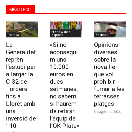
MÉS LLEGIT
El show dels
Política
esports
Societat
La
«Si no
Opinions
Generalitat
aconsegui
diverses
reprèn
m uns
sobre la
l’estudi per
10.000
nova llei
allargar la
euros en
que vol
C-32 de
dues
prohibir
Tordera
setmanes,
fumar a les
fins a
no sabem
terrasses i
Lloret amb
si haurem
platges
una
de retirar
3 d'agost de 2026
inversió de
l’equip de
110
l’OK Plata»