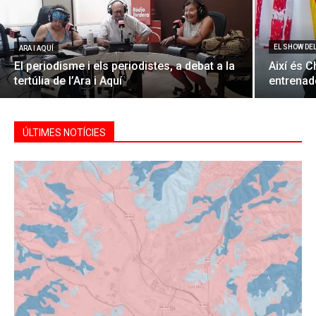
EL SHOW DE
ARA I AQUÍ
El periodisme i els periodistes, a debat a la
Així és C
tertúlia de l’Ara i Aquí
entrenado
ÚLTIMES NOTÍCIES