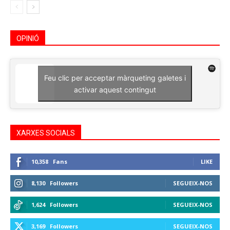
OPINIÓ
Feu clic per acceptar màrqueting galetes i
activar aquest contingut
XARXES SOCIALS
10,358
Fans
LIKE
8,130
Followers
SEGUEIX-NOS
1,624
Followers
SEGUEIX-NOS
3,169
Followers
SEGUEIX-NOS