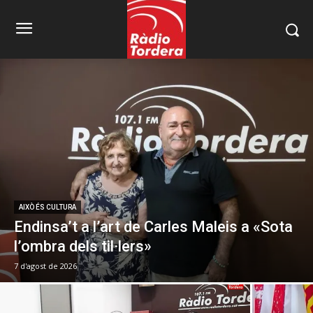
AIXÒ ÉS CULTURA
Endinsa’t a l’art de Carles Maleis a «Sota
l’ombra dels til·lers»
7 d'agost de 2026