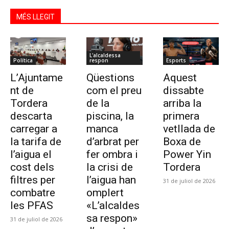
MÉS LLEGIT
L'alcaldessa
Política
respon
Esports
L’Ajuntame
Qüestions
Aquest
nt de
com el preu
dissabte
Tordera
de la
arriba la
descarta
piscina, la
primera
carregar a
manca
vetllada de
la tarifa de
d’arbrat per
Boxa de
l’aigua el
fer ombra i
Power Yin
cost dels
la crisi de
Tordera
filtres per
l’aigua han
31 de juliol de 2026
combatre
omplert
les PFAS
«L’alcaldes
sa respon»
31 de juliol de 2026