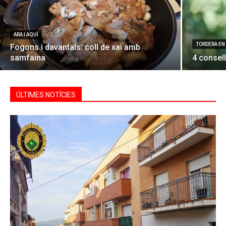
ARA I AQUÍ
TORDERA EN
Fogons i davantals: coll de xai amb
samfaina
4 consell
ÚLTIMES NOTÍCIES