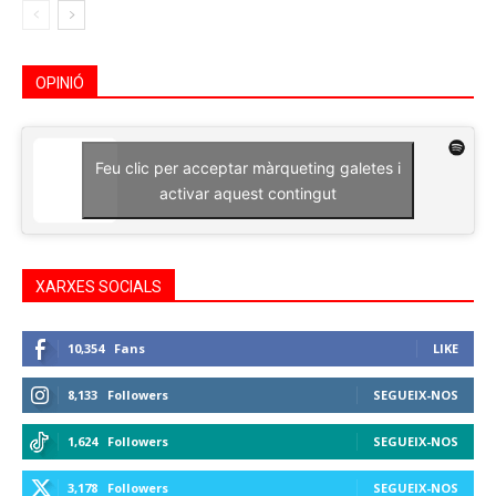
OPINIÓ
Feu clic per acceptar màrqueting galetes i
activar aquest contingut
XARXES SOCIALS
10,354
Fans
LIKE
8,133
Followers
SEGUEIX-NOS
1,624
Followers
SEGUEIX-NOS
3,178
Followers
SEGUEIX-NOS