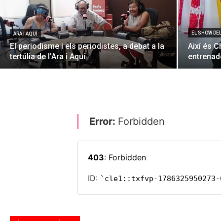
EL SHOW DE
ARA I AQUÍ
El periodisme i els periodistes, a debat a la
Així és C
tertúlia de l’Ara i Aquí
entrenado