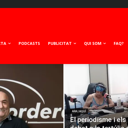
RTA
PODCASTS
PUBLICITAT
QUI SOM
FAQ?
ARA I AQUÍ
El periodisme i els