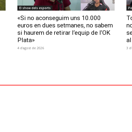
El show dels esports
Po
«Si no aconseguim uns 10.000
To
euros en dues setmanes, no sabem
no
si haurem de retirar l’equip de l’OK
se
Plata»
al
4 d'agost de 2026
3 d