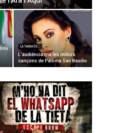
de l’Ara i Aquí
LA TARDA ÉS...
 nou
L’audiència tria les millors
cançons de Paloma San Basilio