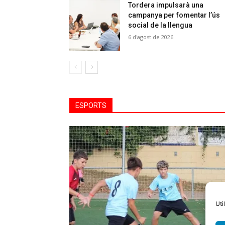
Tordera impulsarà una
campanya per fomentar l’ús
social de la llengua
6 d'agost de 2026
ESPORTS
Uti