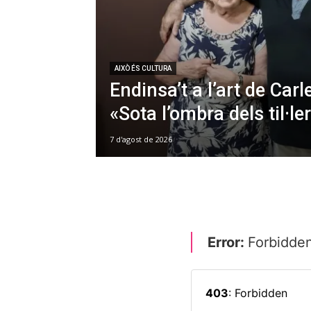
AIXÒ ÉS CULTURA
Endinsa’t a l’art de Car
«Sota l’ombra dels til·le
7 d'agost de 2026