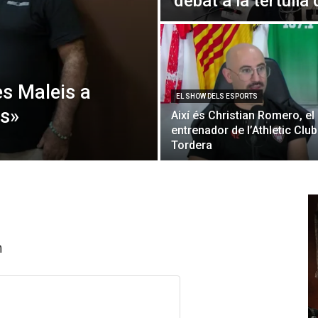
debat a la tertúlia 
les Maleis a
EL SHOW DELS ESPORTS
rs»
Així és Christian Romero, el
entrenador de l’Athletic Club
Tordera