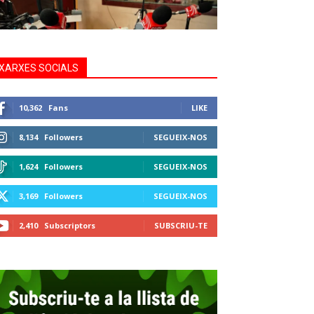
XARXES SOCIALS
10,362
Fans
LIKE
8,134
Followers
SEGUEIX-NOS
1,624
Followers
SEGUEIX-NOS
3,169
Followers
SEGUEIX-NOS
2,410
Subscriptors
SUBSCRIU-TE