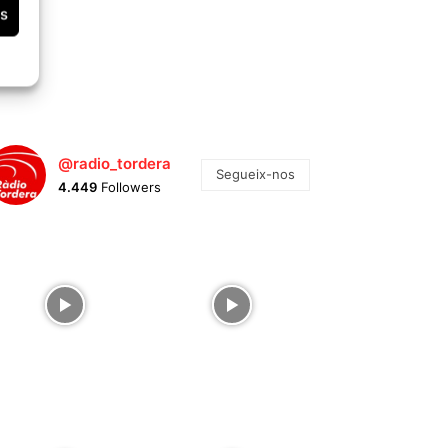
es
@radio_tordera
Segueix-nos
4.449
Followers