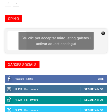
OPINIÓ
Feu clic per acceptar màrqueting galetes i
activar aquest contingut
XARXES SOCIALS
10,354
Fans
LIKE
8,133
Followers
SEGUEIX-NOS
1,624
Followers
SEGUEIX-NOS
3,178
Followers
SEGUEIX-NOS