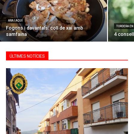
ARA I AQUÍ
TORDERA EN
Fogons i davantals: coll de xai amb
samfaina
4 consell
ÚLTIMES NOTÍCIES