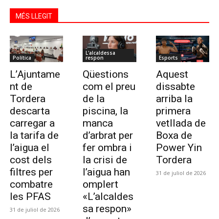
MÉS LLEGIT
L'alcaldessa
Política
respon
Esports
L’Ajuntame
Qüestions
Aquest
nt de
com el preu
dissabte
Tordera
de la
arriba la
descarta
piscina, la
primera
carregar a
manca
vetllada de
la tarifa de
d’arbrat per
Boxa de
l’aigua el
fer ombra i
Power Yin
cost dels
la crisi de
Tordera
filtres per
l’aigua han
31 de juliol de 2026
combatre
omplert
les PFAS
«L’alcaldes
sa respon»
31 de juliol de 2026