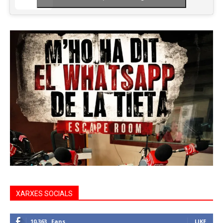
XARXES SOCIALS
10,363
Fans
LIKE