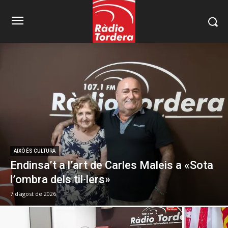
AIXÒ ÉS CULTURA
Endinsa’t a l’art de Carles Maleis a «Sota
l’ombra dels til·lers»
7 d'agost de 2026