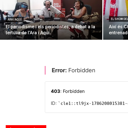
EL SHOW DE
ARA I AQUÍ
El periodisme i els periodistes, a debat a la
Així és C
tertúlia de l’Ara i Aquí
entrenado