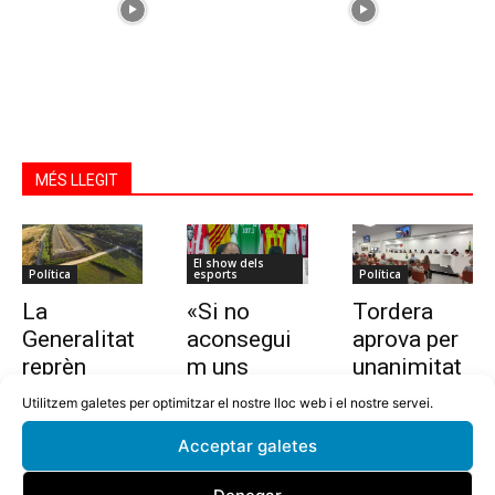
MÉS LLEGIT
El show dels
Política
esports
Política
La
«Si no
Tordera
Generalitat
aconsegui
aprova per
reprèn
m uns
unanimitat
l’estudi per
10.000
la nova
Utilitzem galetes per optimitzar el nostre lloc web i el nostre servei.
allargar la
euros en
ordenança i
Acceptar galetes
C-32 de
dues
l’establime
Tordera
setmanes,
nt del