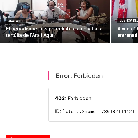
EL SHOW DE
ARA I AQUÍ
El periodisme i els periodistes, a debat a la
Així és C
tertúlia de l’Ara i Aquí
entrenado