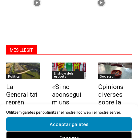
MÉS LLEGIT
El show dels
Política
esports
Societat
La
«Si no
Opinions
Generalitat
aconsegui
diverses
reprèn
m uns
sobre la
l’estudi per
10.000
nova llei
Utilitzem galetes per optimitzar el nostre lloc web i el nostre servei.
allargar la
euros en
que vol
Acceptar galetes
C-32 de
dues
prohibir
Tordera
setmanes,
fumar a les