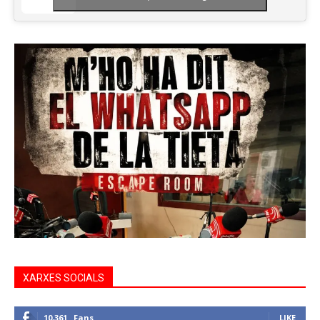
XARXES SOCIALS
10,361
Fans
LIKE