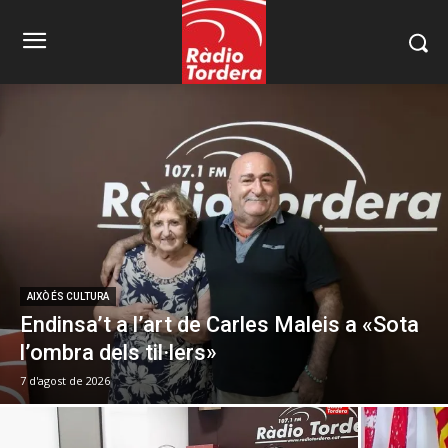
AIXÒ ÉS CULTURA
Endinsa’t a l’art de Carles Maleis a «Sota
l’ombra dels til·lers»
7 d'agost de 2026