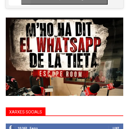
XARXES SOCIALS
10,363
Fans
LIKE