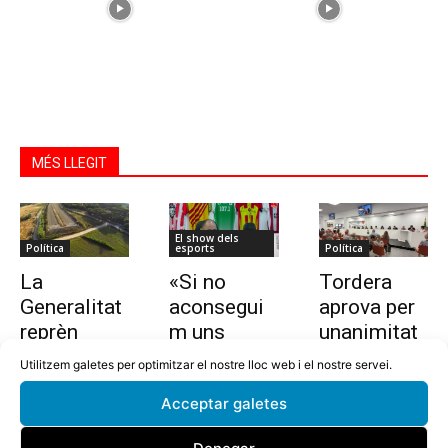
MÉS LLEGIT
El show dels
Política
esports
Política
La
«Si no
Tordera
Generalitat
aconsegui
aprova per
reprèn
m uns
unanimitat
l’estudi per
10.000
la nova
Utilitzem galetes per optimitzar el nostre lloc web i el nostre servei.
allargar la
euros en
ordenança i
Acceptar galetes
C-32 de
dues
l’establime
Tordera
setmanes,
nt del