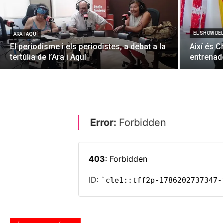
EL SHOW DE
ARA I AQUÍ
El periodisme i els periodistes, a debat a la
Així és C
tertúlia de l’Ara i Aquí
entrenado