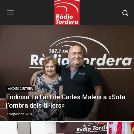
AIXÒ ÉS CULTURA
Endinsa’t a l’art de Carles Maleis a «Sota
l’ombra dels til·lers»
7 d'agost de 2026