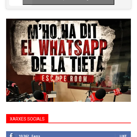
XARXES SOCIALS
10,362
Fans
LIKE