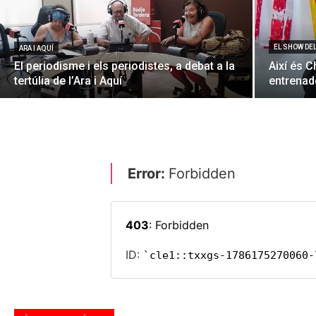
EL SHOW DE
ARA I AQUÍ
El periodisme i els periodistes, a debat a la
Així és C
tertúlia de l’Ara i Aquí
entrenado