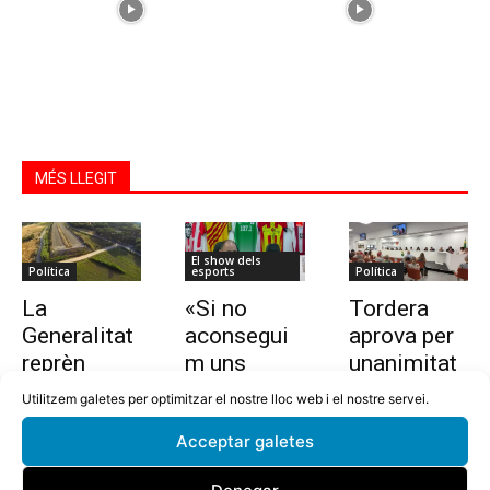
MÉS LLEGIT
El show dels
Política
esports
Política
La
«Si no
Tordera
Generalitat
aconsegui
aprova per
reprèn
m uns
unanimitat
l’estudi per
10.000
la nova
Utilitzem galetes per optimitzar el nostre lloc web i el nostre servei.
allargar la
euros en
ordenança i
Acceptar galetes
C-32 de
dues
l’establime
Tordera
setmanes,
nt del