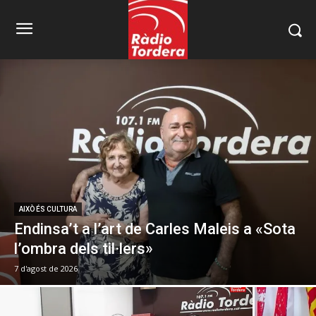
AIXÒ ÉS CULTURA
Endinsa’t a l’art de Carles Maleis a «Sota
l’ombra dels til·lers»
7 d'agost de 2026