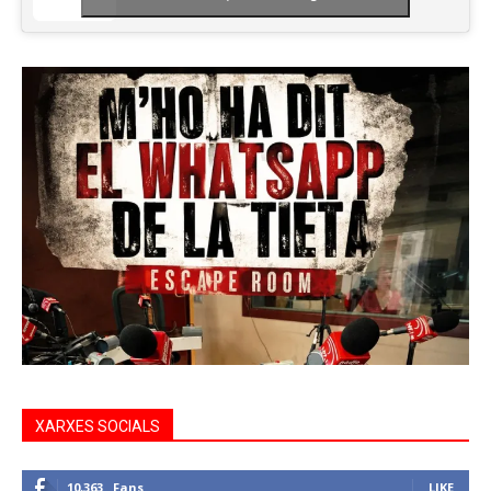
XARXES SOCIALS
10,363
Fans
LIKE