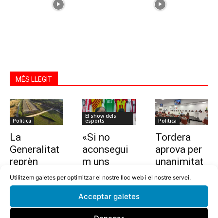
MÉS LLEGIT
El show dels
Política
esports
Política
La
«Si no
Tordera
Generalitat
aconsegui
aprova per
reprèn
m uns
unanimitat
l’estudi per
10.000
la nova
Utilitzem galetes per optimitzar el nostre lloc web i el nostre servei.
allargar la
euros en
ordenança i
Acceptar galetes
C-32 de
dues
l’establime
Tordera
setmanes,
nt del