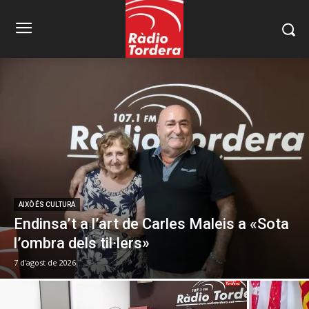
AIXÒ ÉS CULTURA
Endinsa’t a l’art de Carles Maleis a «Sota
l’ombra dels til·lers»
7 d'agost de 2026