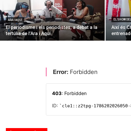
EL SHOW DE
ARA I AQUÍ
El periodisme i els periodistes, a debat a la
Així és C
tertúlia de l’Ara i Aquí
entrenado