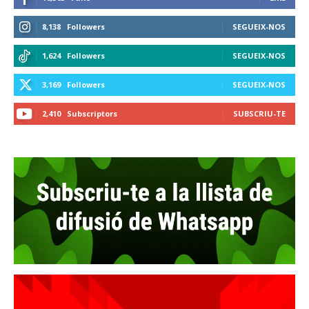
8,138
Followers
SEGUEIX-NOS
1,624
Followers
SEGUEIX-NOS
3,169
Followers
SEGUEIX-NOS
2,410
Subscriptors
SUBSCRIU-TE