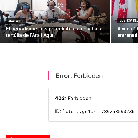
EL SHOW DE
ARA I AQUÍ
El periodisme i els periodistes, a debat a la
Així és C
tertúlia de l’Ara i Aquí
entrenado