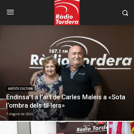
AIXÒ ÉS CULTURA
Endinsa’t a l’art de Carles Maleis a «Sota
l’ombra dels til·lers»
7 d'agost de 2026