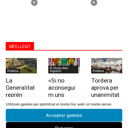
MÉS LLEGIT
El show dels
Política
esports
Política
La
«Si no
Tordera
Generalitat
aconsegui
aprova per
reprèn
m uns
unanimitat
l’estudi per
10.000
la nova
Utilitzem galetes per optimitzar el nostre lloc web i el nostre servei.
allargar la
euros en
ordenança i
Acceptar galetes
C-32 de
dues
l’establime
Tordera
setmanes,
nt del