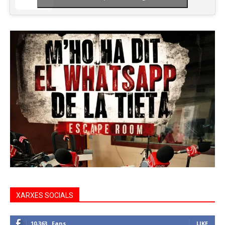
XARXES SOCIALS
10,363
Fans
LIKE