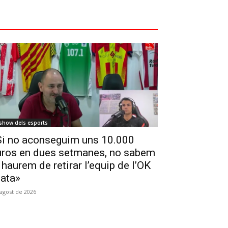
 show dels esports
Si no aconseguim uns 10.000
uros en dues setmanes, no sabem
 haurem de retirar l’equip de l’OK
lata»
'agost de 2026