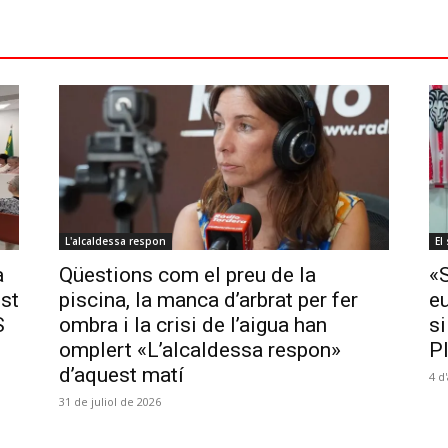
L'alcaldessa respon
El
a
Qüestions com el preu de la
«
ost
piscina, la manca d’arbrat per fer
e
S
ombra i la crisi de l’aigua han
si
omplert «L’alcaldessa respon»
P
d’aquest matí
4 d
31 de juliol de 2026