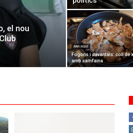
polítics
o, el nou
 Club
ARA I AQUÍ
Fogons i davantals: coll de 
amb samfaina