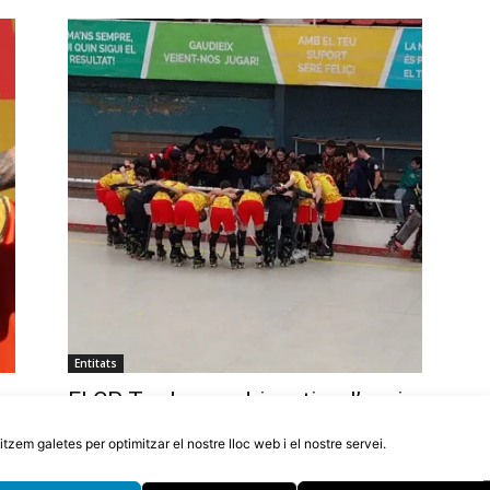
Entitats
El CP Tordera podria retirar l’equip
or
d’OK Plata si en dues setmanes no
litzem galetes per optimitzar el nostre lloc web i el nostre servei.
aconsegueixen 10.000€
5 d'agost de 2026