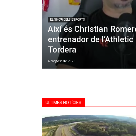
EL SHOW DELS ESPORTS
Així és Christian Romer
entrenador de l’Athletic
Tordera
6 d'agost de 2026
ÚLTIMES NOTÍCIES