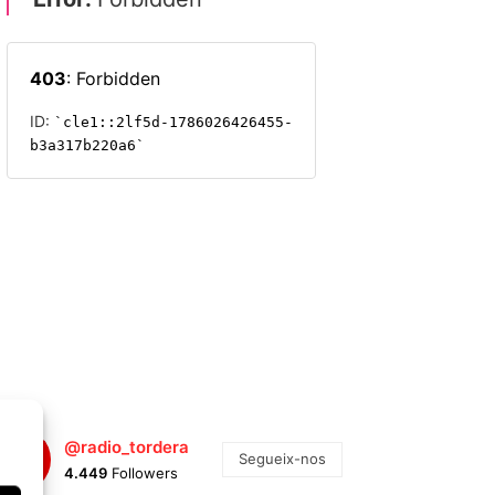
@radio_tordera
Segueix-nos
4.449
Followers