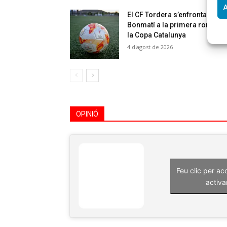
A
El CF Tordera s’enfrontarà al 
Bonmatí a la primera ronda d
la Copa Catalunya
4 d'agost de 2026
OPINIÓ
Feu clic per ac
activa