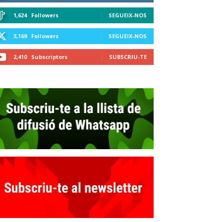
1,624
Followers
SEGUEIX-NOS
3,169
Followers
SEGUEIX-NOS
2,410
Subscriptors
SUBSCRIU-TE