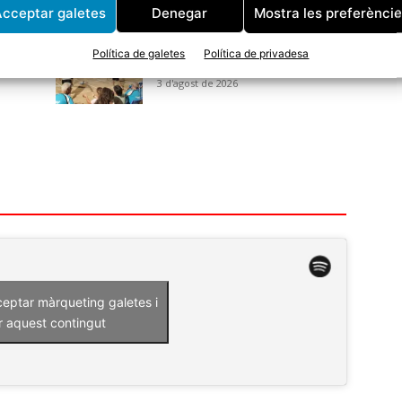
cceptar galetes
Denegar
Mostra les preferènci
CE
Avui arrenca una nova edició
e
del Torneig de Bitlles a la
Política de galetes
Política de privadesa
Fresca
3 d'agost de 2026
ceptar màrqueting galetes i
r aquest contingut