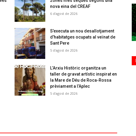
oves
zones més seques segons una
nova eina del CREAF
6 d'agost de 2026
S’executa un nou desallotjament
d’habitatges ocupats al veïnat de
Sant Pere
5 d'agost de 2026
L’Arxiu Històric organitza un
taller de gravat artístic inspirat en
la Mare de Déu de Roca-Rossa
prèviament a l’Aplec
5 d'agost de 2026