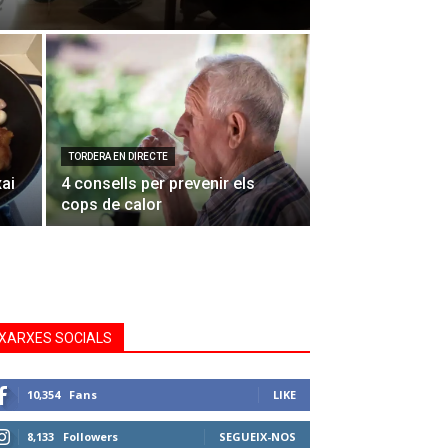
TORDERA EN DIRECTE
xai
4 consells per prevenir els
cops de calor
XARXES SOCIALS
10,354
Fans
LIKE
8,133
Followers
SEGUEIX-NOS