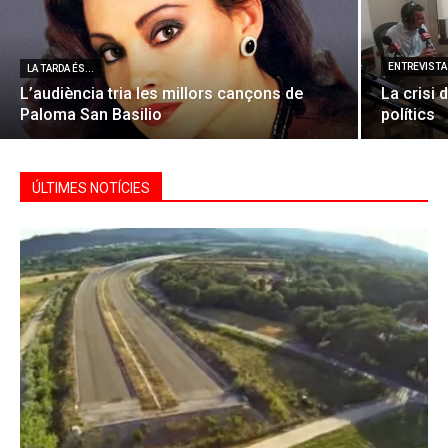
ENTREVISTA 
LA TARDA ÉS...
L’audiència tria les millors cançons de
La crisi 
Paloma San Basilio
polítics
ÚLTIMES NOTÍCIES