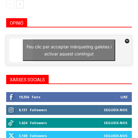
OPINIÓ
Feu clic per acceptar màrqueting galetes i
activar aquest contingut
XARXES SOCIALS
10,356
Fans
LIKE
8,131
Followers
SEGUEIX-NOS
1,624
Followers
SEGUEIX-NOS
3,169
Followers
SEGUEIX-NOS