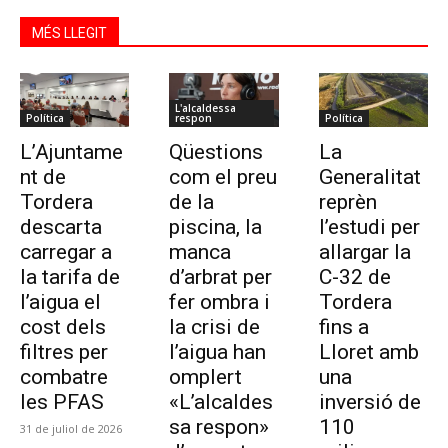
MÉS LLEGIT
L'alcaldessa
Política
respon
Política
L’Ajuntame
Qüestions
La
nt de
com el preu
Generalitat
Tordera
de la
reprèn
descarta
piscina, la
l’estudi per
carregar a
manca
allargar la
la tarifa de
d’arbrat per
C-32 de
l’aigua el
fer ombra i
Tordera
cost dels
la crisi de
fins a
filtres per
l’aigua han
Lloret amb
combatre
omplert
una
les PFAS
«L’alcaldes
inversió de
sa respon»
110
31 de juliol de 2026