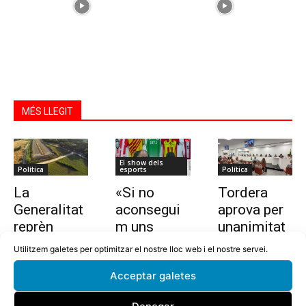
MÉS LLEGIT
El show dels
Política
esports
Política
La
«Si no
Tordera
Generalitat
aconsegui
aprova per
reprèn
m uns
unanimitat
l’estudi per
10.000
la nova
Utilitzem galetes per optimitzar el nostre lloc web i el nostre servei.
allargar la
euros en
ordenança i
Acceptar galetes
C-32 de
dues
l’establime
Tordera
setmanes,
nt del