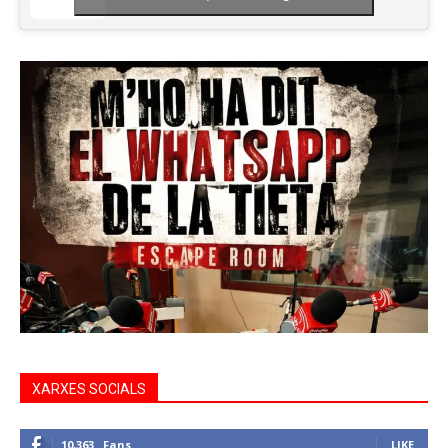
XARXES SOCIALS
10,363
Fans
LIKE