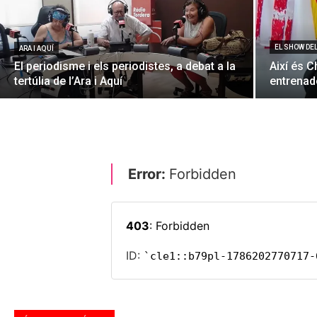
EL SHOW DE
ARA I AQUÍ
El periodisme i els periodistes, a debat a la
Així és C
tertúlia de l’Ara i Aquí
entrenado