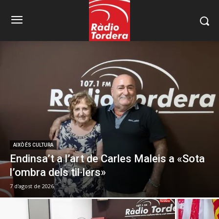
AIXÒ ÉS CULTURA
Endinsa’t a l’art de Carles Maleis a «Sota
l’ombra dels til·lers»
7 d'agost de 2026